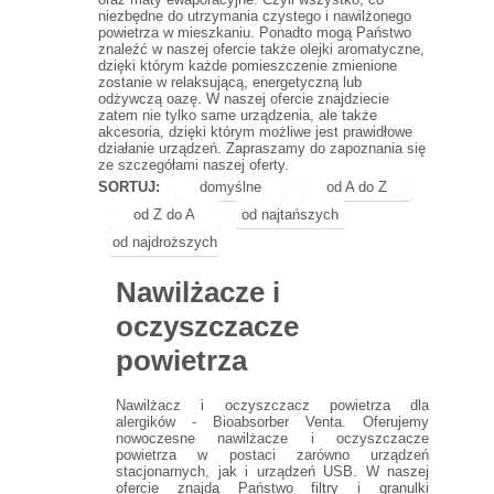
niezbędne do utrzymania czystego i nawilżonego
powietrza w mieszkaniu. Ponadto mogą Państwo
znaleźć w naszej ofercie także olejki aromatyczne,
dzięki którym każde pomieszczenie zmienione
zostanie w relaksującą, energetyczną lub
odżywczą oazę. W naszej ofercie znajdziecie
zatem nie tylko same urządzenia, ale także
akcesoria, dzięki którym możliwe jest prawidłowe
działanie urządzeń. Zapraszamy do zapoznania się
ze szczegółami naszej oferty.
SORTUJ:
domyślne
od A do Z
od Z do A
od najtańszych
od najdroższych
Nawilżacze i
oczyszczacze
powietrza
Nawilżacz i oczyszczacz powietrza dla
alergików - Bioabsorber Venta. Oferujemy
nowoczesne nawilżacze i oczyszczacze
powietrza w postaci zarówno urządzeń
stacjonarnych, jak i urządzeń USB. W naszej
ofercie znajdą Państwo filtry i granulki