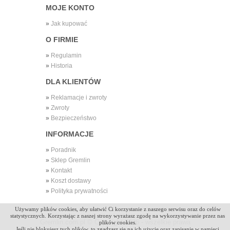
MOJE KONTO
»
Jak kupować
O FIRMIE
»
Regulamin
»
Historia
DLA KLIENTÓW
»
Reklamacje i zwroty
»
Zwroty
»
Bezpieczeństwo
INFORMACJE
»
Poradnik
»
Sklep Gremlin
»
Kontakt
»
Koszt dostawy
»
Polityka prywatności
Używamy plików cookies, aby ułatwić Ci korzystanie z naszego serwisu oraz do celów
statystycznych. Korzystając z naszej strony wyrażasz zgodę na wykorzystywanie przez nas
Gremlin.com.pl © Copyright
2026 - wszelkie prawa
plików cookies.
Jeśli nie blokujesz tych plików, to zgadzasz się na ich użycie oraz zapisanie w pamięci
zastrzeżone.