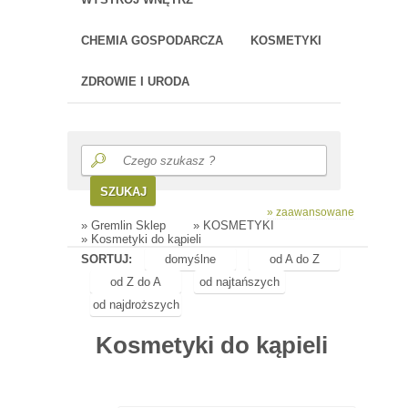
CHEMIA GOSPODARCZA
KOSMETYKI
ZDROWIE I URODA
SZUKAJ
» zaawansowane
»
Gremlin Sklep
»
KOSMETYKI
» Kosmetyki do kąpieli
SORTUJ:
domyślne
od A do Z
od Z do A
od najtańszych
od najdroższych
Kosmetyki do kąpieli